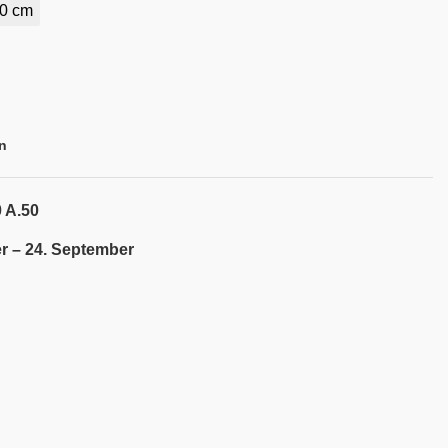
0 cm
n
 A.50
r – 24. September