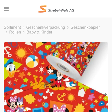
Sortiment
Geschenkverpackung
Geschenkpapier
Rollen
Baby & Kinder