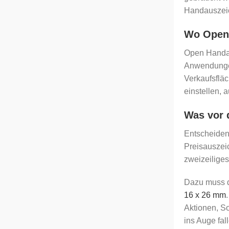
Handauszeich
Wo Open 
Open Handaus
Anwendungen
Verkaufsfläc
einstellen, 
Was vor 
Entscheidend
Preisauszeic
zweizeiliges
Dazu muss d
16 x 26 mm
Aktionen, So
ins Auge fal