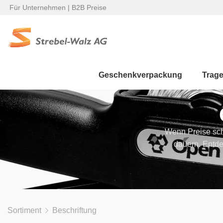
Für Unternehmen | B2B Preise
Geschenkverpackung
Trag
Wenn Preise sch
dauern. Entde
Sortiment
Beschriftung