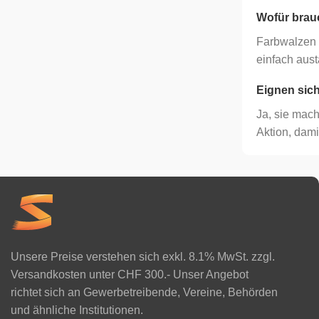
Wofür brau
Farbwalzen e
einfach aus
Eignen sich
Ja, sie mach
Aktion, dami
Unsere Preise verstehen sich exkl. 8.1% MwSt. zzgl.
Versandkosten unter CHF 300.- Unser Angebot
richtet sich an Gewerbetreibende, Vereine, Behörden
und ähnliche Institutionen.