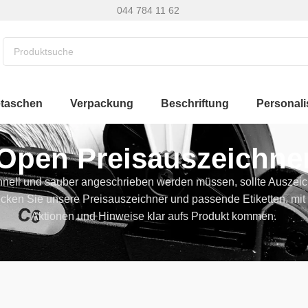
044 784 11 62
etaschen
Verpackung
Beschriftung
Personali
Open Preisauszeichne
nell und sauber angeschrieben werden müssen, sollte Auszeic
cken Sie unsere Preisauszeichner und passende Etiketten, mit
Aktionen und Hinweise klar aufs Produkt kommen.