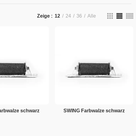
Zeige
12
24
36
Alle
rbwalze schwarz
SWING Farbwalze schwarz