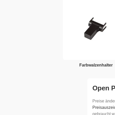
Farbwalzenhalter
Open P
Preise ände
Preisauszei
gebraucht w