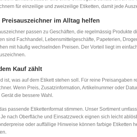
nern für einzeilige und zweizeilige Etiketten, damit jede Ausze
Preisauszeichner im Alltag helfen
zeichner passen zu Geschäften, die regelmässig Produkte direk
 sind Fachhandel, Lebensmittelgeschäfte, Papeterien, Drogeri
hen mit häufig wechselnden Preisen. Der Vorteil liegt im einfach
auszeichnen.
dem Kauf zählt
 ist, was auf dem Etikett stehen soll. Für reine Preisangaben re
hner. Wenn Preis, Zusatzinformation, Artikelnummer oder Datum
 Gerät die bessere Wahl.
as passende Etikettenformat stimmen. Unser Sortiment umfas
. Je nach Oberfläche und Einsatzzweck eignen sich leicht ablös
nderpreise oder auffällige Hinweise können farbige Etiketten he
len.