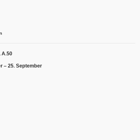
n
 A.50
r – 25. September