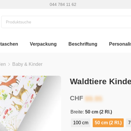
044 784 11 62
etaschen
Verpackung
Beschriftung
Personali
len
Baby & Kinder
Waldtiere Kind
CHF
Breite:
50 cm (2 Rl.)
100 cm
50 cm (2 Rl.)
7