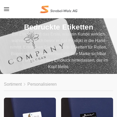
Bedruckte Etiketten
Ein Etikett ist oft das Erste, was ein Kunde wirklich
wahrnimmt, noch bevor er das Produkt in die Hand
nimmt. Entdecken Sie bedruckte Etiketten für Rollen,
Bogen oder Hängeetiketten, die Ihre Marke sichtbar
machen und genau den Eindruck hinterlassen, der im
Kopf bleibt.
Sortiment
Personalisieren