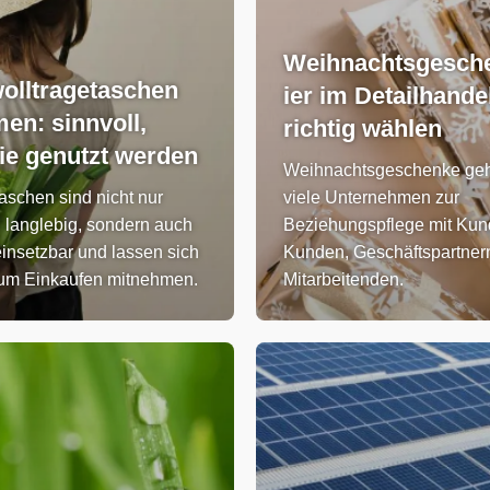
Weihnachtsgesch
lltragetaschen
ier im Detailhande
men: sinnvoll,
richtig wählen
ie genutzt werden
Weihnachtsgeschenke geh
taschen sind nicht nur
viele Unternehmen zur
 langlebig, sondern auch
Beziehungspflege mit Kun
 einsetzbar und lassen sich
Kunden, Geschäftspartner
m Einkaufen mitnehmen.
Mitarbeitenden.