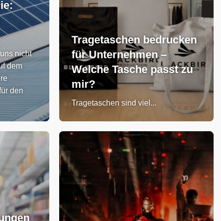
ie:
Tragetaschen bedrucken
für Unternehmen –
 uns nicht
uf dem
Welche Tasche passt zu
ere
mir?
für den
Tragetaschen sind viel...
ungen