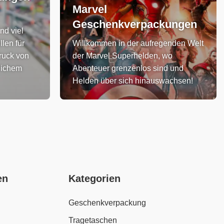
Marvel
Geschenkverpackungen
d viel
len für
Willkommen in der aufregenden Welt
ruck von
der Marvel Superhelden, wo
nlichem
Abenteuer grenzenlos sind und
Helden über sich hinauswachsen!
en
Kategorien
Geschenkverpackung
Tragetaschen