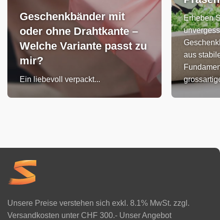
Geschenkbänder mit
Erheben S
oder ohne Drahtkante –
unvergess
Geschenkk
Welche Variante passt zu
aus stabil
mir?
Fundament
Ein liebevoll verpackt...
grossarti
Unsere Preise verstehen sich exkl. 8.1% MwSt. zzgl.
Versandkosten unter CHF 300.- Unser Angebot