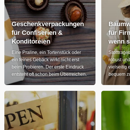
Geschenkverpackungen
Baumwo
für Confiserien &
für Fir
Konditoreien
wenn s
Eine Praline, ein Tortenstück oder
Stofftrage
ein feines Gebäck wirkt nicht erst
robust und
beim Probieren. Der erste Eindruck
vielseitig
entsteht oft schon beim Überreichen.
bequem zu