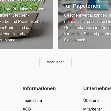
für Papeterien
ie Ihre Produkte zu einem
lichen Geschenk.
Geschenkverpackungen sin
örbe und Präsentkörbe
mehr als nur praktische Hül
em Karton sind das
Geschenke. Sie sind Ausd
 eines wahrhaft
Kreativität, Stil und persö
gen Moments!
Geschmack.
Mehr laden
Informationen
Unternehm
Impressum
Über uns
AGB
Mitarbeiter