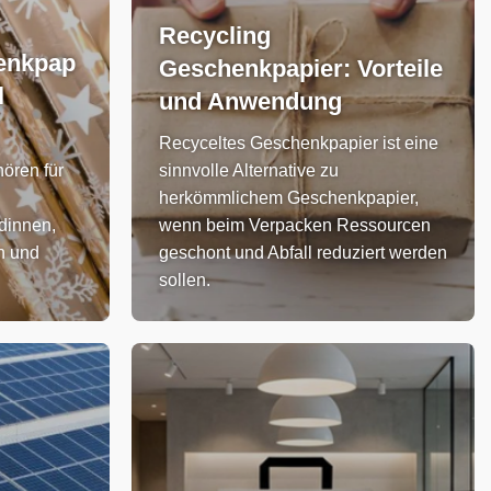
Recycling
enkpap
Geschenkpapier: Vorteile
l
und Anwendung
Recyceltes Geschenkpapier ist eine
ören für
sinnvolle Alternative zu
herkömmlichem Geschenkpapier,
dinnen,
wenn beim Verpacken Ressourcen
n und
geschont und Abfall reduziert werden
sollen.