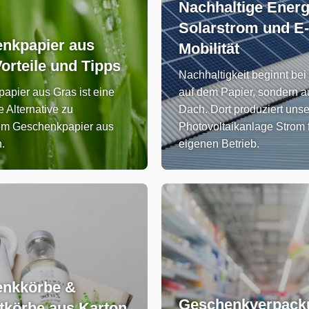
Nachhaltige Energ
Solarstrom und E-
nkpapier aus
Mobilität
orteile und Tipps
Nachhaltigkeit beginnt bei
apier aus Gras ist eine
auf dem Papier, sondern a
 Alternative zu
Dach. Dort produziert uns
em Geschenkpapier aus
Photovoltaikanlage Strom 
.
eigenen Betrieb.
nkkörbe &
Geschenkverpack
tkörbe aus Karton