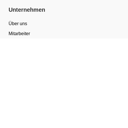
Unternehmen
Über uns
Mitarbeiter
FAQ
Materialwissen
Sortiment & Anwendungen
Kategorien
Geschenkverpackung
Tragetaschen
Verpackung