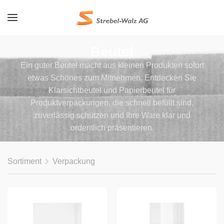
Beutel
Ein guter Beutel macht aus kleinen Produkten sofort
etwas Schönes zum Mitnehmen. Entdecken Sie
Klarsichtbeutel und Papierbeutel für
Produktverpackungen, die schnell befüllt sind,
zuverlässig schützen und Ihre Ware klar und
ordentlich präsentieren.
Sortiment
Verpackung