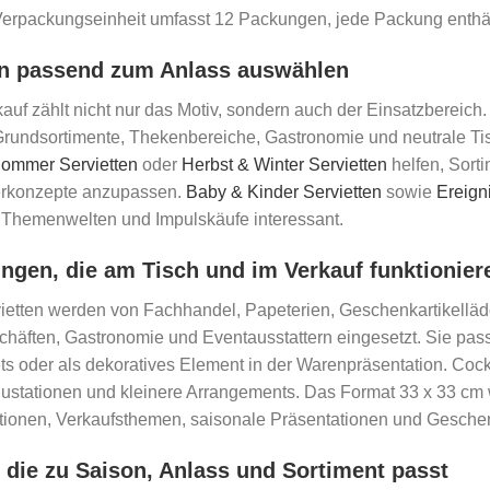
Verpackungseinheit umfasst 12 Packungen, jede Packung enthält
en passend zum Anlass auswählen
auf zählt nicht nur das Motiv, sondern auch der Einsatzbereich
Grundsortimente, Thekenbereiche, Gastronomie und neutrale Ti
Sommer Servietten
oder
Herbst & Winter Servietten
helfen, Sorti
erkonzepte anzupassen.
Baby & Kinder Servietten
sowie
Ereign
Themenwelten und Impulskäufe interessant.
gen, die am Tisch und im Verkauf funktionier
etten werden von Fachhandel, Papeterien, Geschenkartikelläden
häften, Gastronomie und Eventausstattern eingesetzt. Sie pass
 oder als dekoratives Element in der Warenpräsentation. Cockta
stationen und kleinere Arrangements. Das Format 33 x 33 cm wir
tionen, Verkaufsthemen, saisonale Präsentationen und Gesche
 die zu Saison, Anlass und Sortiment passt