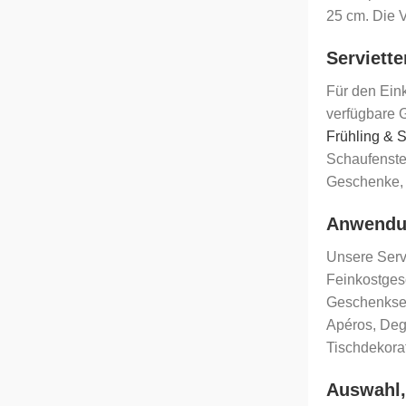
25 cm. Die 
Serviett
Für den Eink
verfügbare 
Frühling & 
Schaufenst
Geschenke, 
Anwendun
Unsere Servi
Feinkostgesc
Geschenksets
Apéros, Degu
Tischdekora
Auswahl,