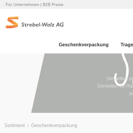
Für Unternehmen | B2B Preise
Geschenkverpackung
Trag
Servietten s
Servietten für H
a
Sortiment
Geschenkverpackung