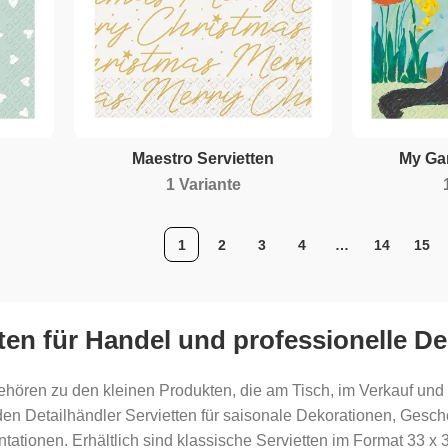
Maestro Servietten
My Ga
1 Variante
1
2
3
4
…
14
15
ten für Handel und professionelle D
ehören zu den kleinen Produkten, die am Tisch, im Verkauf und b
den Detailhändler Servietten für saisonale Dekorationen, Gesc
ationen. Erhältlich sind klassische Servietten im Format 33 x 