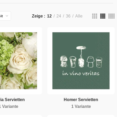
Zeige
12
24
36
Alle
it
ia Servietten
Homer Servietten
1 Variante
1 Variante