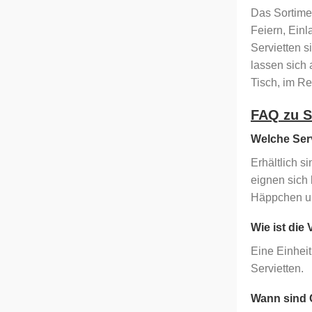
Das Sortime
Feiern, Ein
Servietten s
lassen sich
Tisch, im R
FAQ zu S
Welche Serv
Erhältlich s
eignen sich 
Häppchen u
Wie ist die
Eine Einhei
Servietten.
Wann sind C