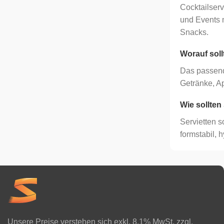
Cocktailserv
und Events m
Snacks.
Worauf soll
Das passend
Getränke, A
Wie sollten
Servietten s
formstabil, 
Unsere Preise verstehen sich exkl. 8.1% MwSt. zzgl.