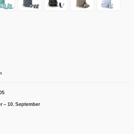
n
05
r – 10. September