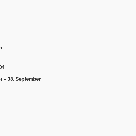
n
04
r – 08. September