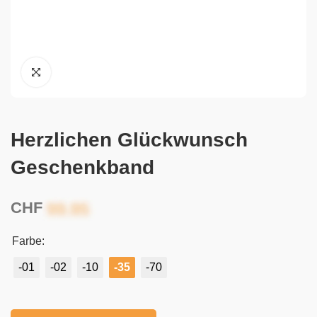
Herzlichen Glückwunsch
Geschenkband
CHF
Farbe:
-01
-02
-10
-35
-70
Alternative: