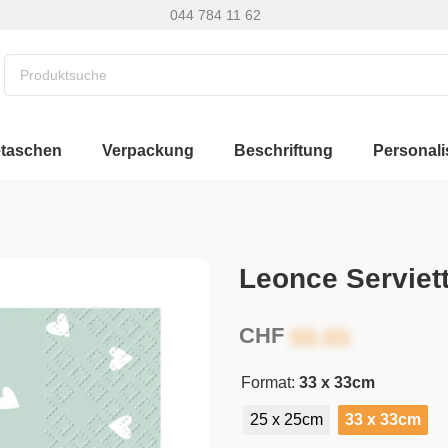
044 784 11 62
etaschen
Verpackung
Beschriftung
Personali
Leonce Serviet
CHF
Format:
33 x 33cm
25 x 25cm
33 x 33cm