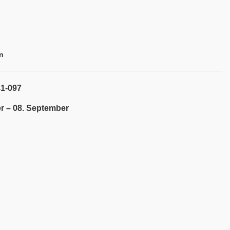
n
41-097
r – 08. September