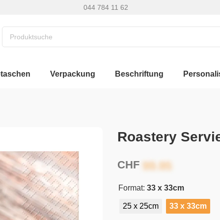
044 784 11 62
etaschen
Verpackung
Beschriftung
Personali
Roastery Servi
CHF
Format:
33 x 33cm
25 x 25cm
33 x 33cm