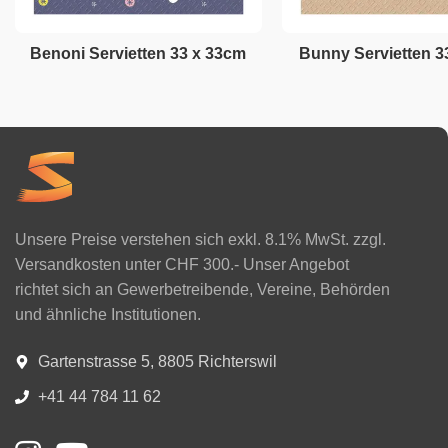
Benoni Servietten 33 x 33cm
Bunny Servietten 3
Unsere Preise verstehen sich exkl. 8.1% MwSt. zzgl.
Versandkosten unter CHF 300.- Unser Angebot
richtet sich an Gewerbetreibende, Vereine, Behörden
und ähnliche Institutionen.
Gartenstrasse 5, 8805 Richterswil
+41 44 784 11 62