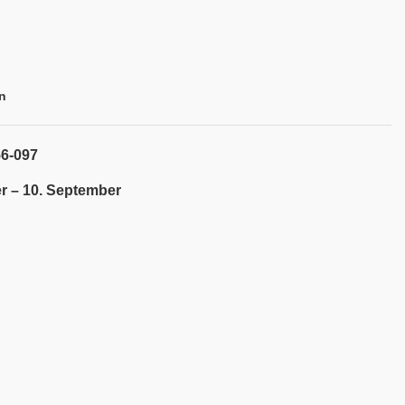
n
56-097
r – 10. September