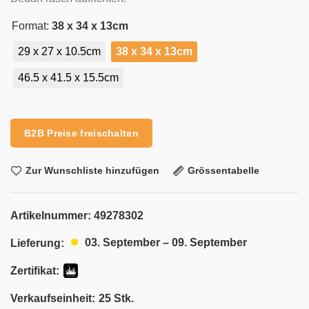
Format:
38 x 34 x 13cm
29 x 27 x 10.5cm
38 x 34 x 13cm
46.5 x 41.5 x 15.5cm
Alternative:
B2B Preise freischalten
Zur Wunschliste hinzufügen
Grössentabelle
Artikelnummer:
49278302
03. September – 09. September
Lieferung:
Zertifikat:
Verkaufseinheit:
25 Stk.