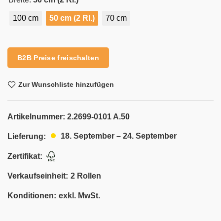
100 cm
50 cm (2 Rl.)
70 cm
Alternative:
B2B Preise freischalten
Zur Wunschliste hinzufügen
Artikelnummer:
2.2699-0101 A.50
18. September – 24. September
Lieferung:
Zertifikat:
Verkaufseinheit:
2 Rollen
Konditionen:
exkl. MwSt.