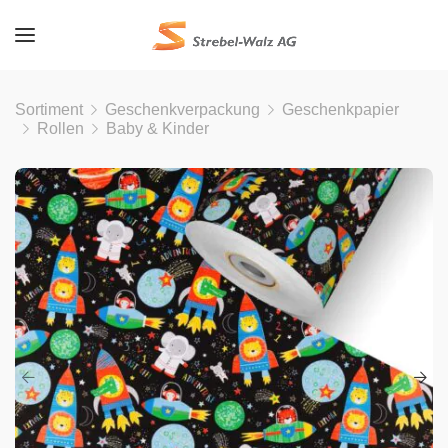
Sortiment
Geschenkverpackung
Geschenkpapier
Rollen
Baby & Kinder