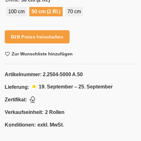
100 cm
50 cm (2 Rl.)
70 cm
Alternative:
B2B Preise freischalten
Zur Wunschliste hinzufügen
Artikelnummer:
2.2504-5000 A.50
19. September – 25. September
Lieferung:
Zertifikat:
Verkaufseinheit:
2 Rollen
Konditionen:
exkl. MwSt.