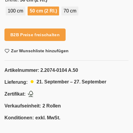
100 cm
50 cm (2 Rl.)
70 cm
Alternative:
B2B Preise freischalten
Zur Wunschliste hinzufügen
Artikelnummer:
2.2074-0104 A.50
21. September – 27. September
Lieferung:
Zertifikat:
Verkaufseinheit:
2 Rollen
Konditionen:
exkl. MwSt.