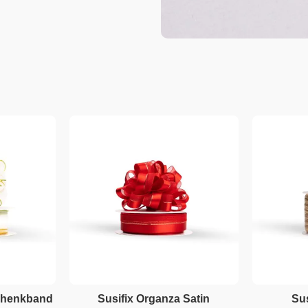
schenkband
Susifix Organza Satin
Sus