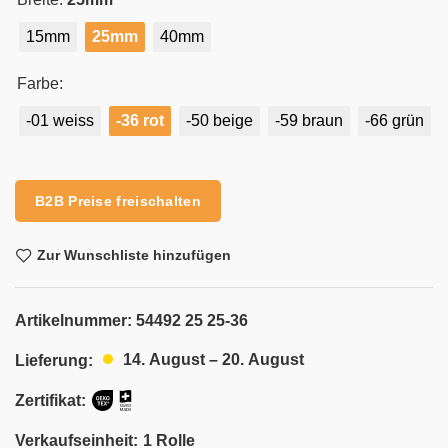
15mm
25mm
40mm
Farbe:
-01 weiss
-36 rot
-50 beige
-59 braun
-66 grün
Alternative:
B2B Preise freischalten
Zur Wunschliste hinzufügen
Artikelnummer:
54492 25 25-36
14. August – 20. August
Lieferung:
Zertifikat:
Verkaufseinheit:
1 Rolle