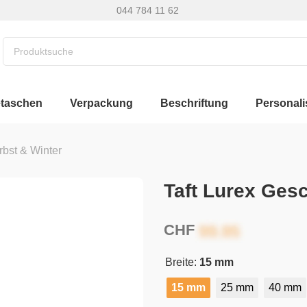
044 784 11 62
etaschen
Verpackung
Beschriftung
Personali
rbst & Winter
Taft Lurex Ge
CHF
Breite:
15 mm
15 mm
25 mm
40 mm