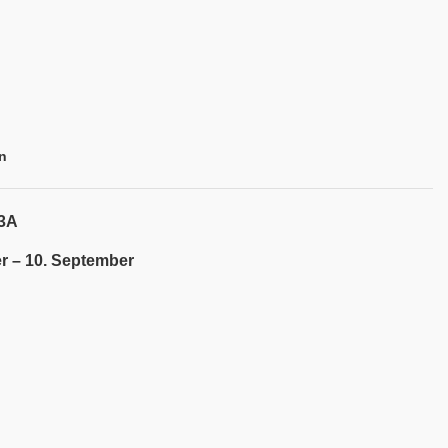
n
03A
r – 10. September