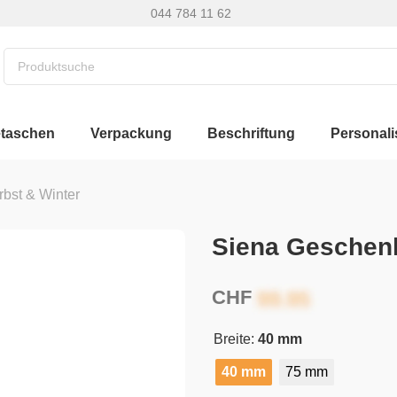
044 784 11 62
etaschen
Verpackung
Beschriftung
Personali
rbst & Winter
Siena Geschen
CHF
Breite:
40 mm
40 mm
75 mm