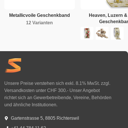
Metallicvoile Geschenkband
Heaven, Luzern & 
Geschenkba
12 Varianten
Unsere Preise verstehen sich exkl. 8.1% MwSt. zzgl.
Versandkosten unter CHF 300.- Unser Angebot
richtet sich an Gewerbetreibende, Vereine, Behörden
und ähnliche Institutionen.
Gartenstrasse 5, 8805 Richterswil