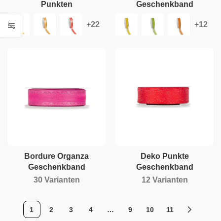
Punkten
Geschenkband
Bordure Organza
Deko Punkte
Geschenkband
Geschenkband
1)
30 Varianten
12 Varianten
1
2
3
4
…
9
10
11