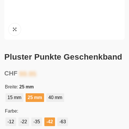
Pluster Punkte Geschenkband
CHF
Breite:
25 mm
15 mm
25 mm
40 mm
Farbe:
-12
-22
-35
-42
-63