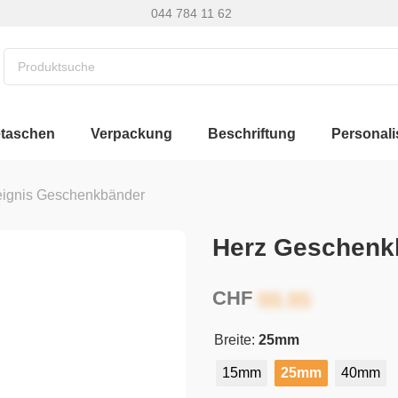
044 784 11 62
etaschen
Verpackung
Beschriftung
Personali
eignis Geschenkbänder
Herz Geschenk
CHF
Breite:
25mm
15mm
25mm
40mm