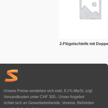
2-Flügelschleife mit Doppe
Unsere Preise verstehen sich exkl. 8.1% MwSt. zzgl.
Versandkosten unter CHF 300.- Unser Angebot
richtet sich an Gewerbetreibende, Vereine, Behörden