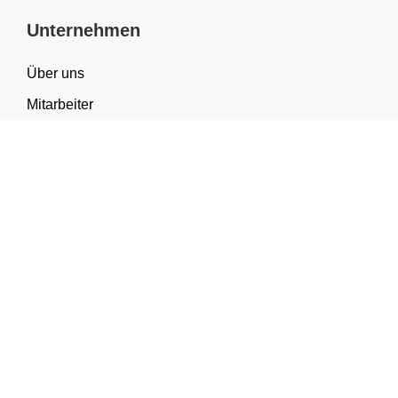
Unternehmen
Über uns
Mitarbeiter
FAQ
Materialwissen
Sortiment & Anwendungen
Kategorien
Geschenkverpackung
Tragetaschen
Verpackung