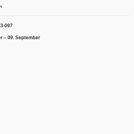
n
43-097
r – 09. September