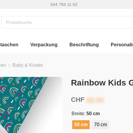
044 784 11 62
etaschen
Verpackung
Beschriftung
Personali
len
Baby & Kinder
Rainbow Kids G
CHF
Breite:
50 cm
50 cm
70 cm