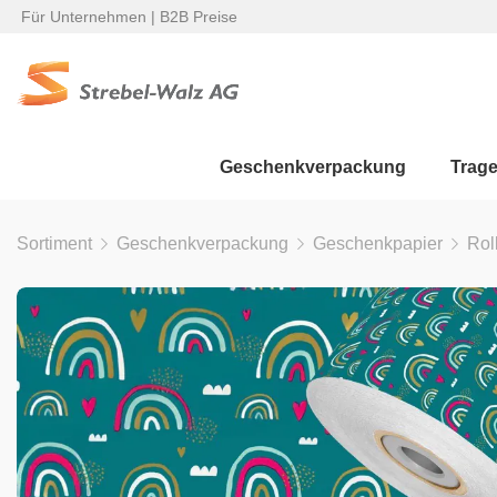
Für Unternehmen | B2B Preise
Geschenkverpackung
Trag
Sortiment
Geschenkverpackung
Geschenkpapier
Rol