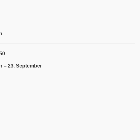
n
50
r – 23. September