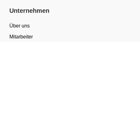
Unternehmen
Über uns
Mitarbeiter
FAQ
Materialwissen
Sortiment & Anwendungen
Kategorien
Geschenkverpackung
Tragetaschen
Verpackung