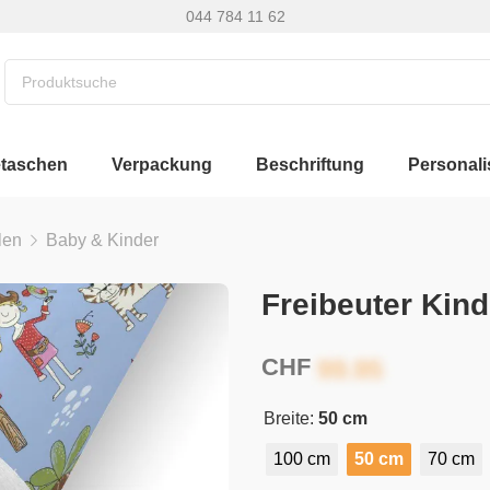
044 784 11 62
etaschen
Verpackung
Beschriftung
Personali
len
Baby & Kinder
Freibeuter Kin
CHF
Breite:
50 cm
100 cm
50 cm
70 cm