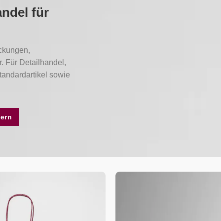
ndel für
ackungen,
 Für Detailhandel,
tandardartikel sowie
ern