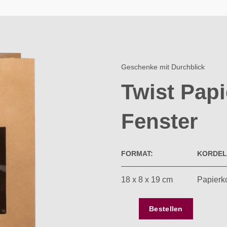
Geschenke mit Durchblick
Twist Papi
Fenster​
FORMAT:
KORDEL
18 x 8 x 19 cm
Papierk
Bestellen