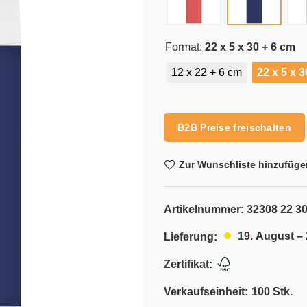
Format:
22 x 5 x 30 + 6 cm
12 x 22 + 6 cm
22 x 5 x 
Alternative:
B2B Preise freischalten
Zur Wunschliste hinzufüge
Artikelnummer:
32308 22 3
19. August –
Lieferung:
Zertifikat:
Verkaufseinheit:
100 Stk.