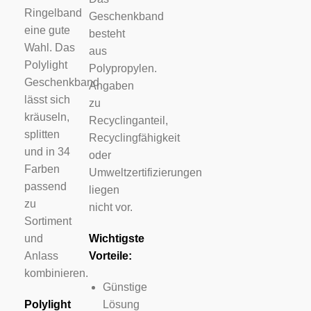
Ringelband
Geschenkband
eine gute
besteht
Wahl. Das
aus
Polylight
Polypropylen.
Geschenkband
Angaben
lässt sich
zu
kräuseln,
Recyclinganteil,
splitten
Recyclingfähigkeit
und in 34
oder
Farben
Umweltzertifizierungen
passend
liegen
zu
nicht vor.
Sortiment
und
Wichtigste
Anlass
Vorteile:
kombinieren.
Günstige
Polylight
Lösung