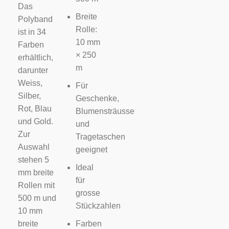
Das
Breite
Polyband
Rolle:
ist in 34
10 mm
Farben
× 250
erhältlich,
m
darunter
Weiss,
Für
Silber,
Geschenke,
Rot, Blau
Blumensträusse
und Gold.
und
Zur
Tragetaschen
Auswahl
geeignet
stehen 5
Ideal
mm breite
für
Rollen mit
grosse
500 m und
Stückzahlen
10 mm
breite
Farben