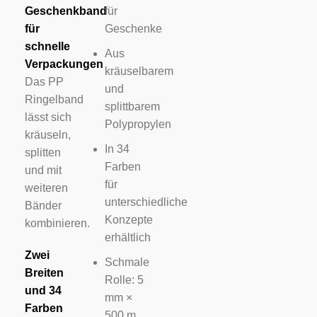
Geschenkband
für
für
Geschenke
schnelle
Aus
Verpackungen
kräuselbarem
Das PP
und
Ringelband
splittbarem
lässt sich
Polypropylen
kräuseln,
In 34
splitten
Farben
und mit
für
weiteren
unterschiedliche
Bänder
Konzepte
kombinieren.
erhältlich
Zwei
Schmale
Breiten
Rolle: 5
und 34
mm ×
Farben
500 m