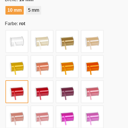
10 mm
5 mm
Farbe:
rot