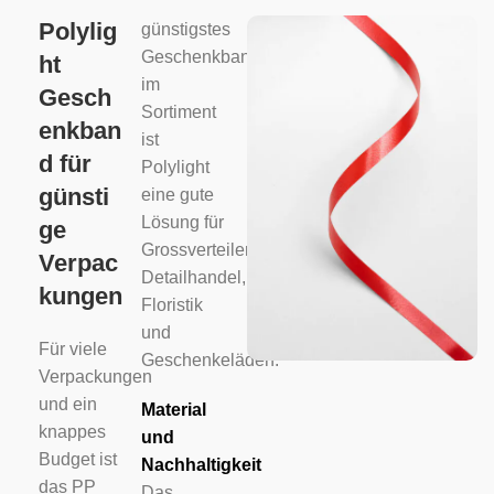
Polylig
günstigstes
Geschenkband
ht
im
Gesch
Sortiment
enkban
ist
d für
Polylight
günsti
eine gute
Lösung für
ge
Grossverteiler,
Verpac
Detailhandel,
kungen
Floristik
und
Für viele
Geschenkeläden.
Verpackungen
und ein
Material
knappes
und
Budget ist
Nachhaltigkeit
das PP
Das