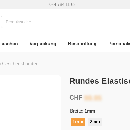
044 784 11 62
etaschen
Verpackung
Beschriftung
Personali
i Geschenkbänder
Rundes Elasti
CHF
Breite:
1mm
1mm
2mm