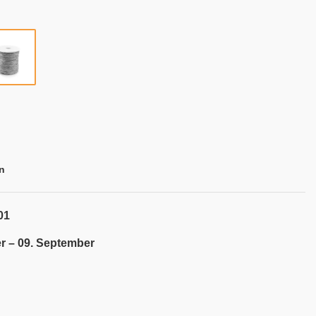
n
01
r – 09. September