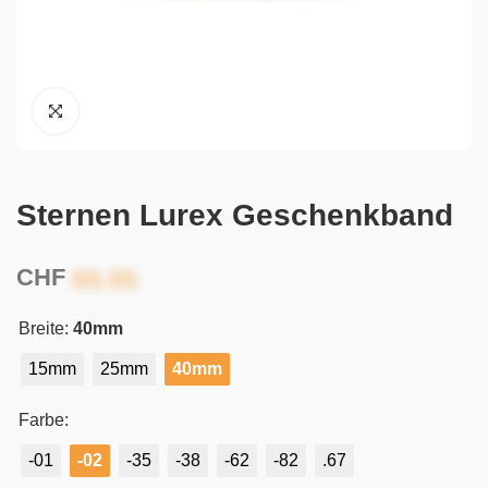
Sternen Lurex Geschenkband
CHF
Breite:
40mm
15mm
25mm
40mm
Farbe:
-01
-02
-35
-38
-62
-82
.67