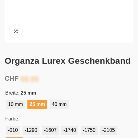
Organza Lurex Geschenkband
CHF
Breite:
25 mm
10 mm
25 mm
40 mm
Farbe:
-010
-1290
-1607
-1740
-1750
-2105