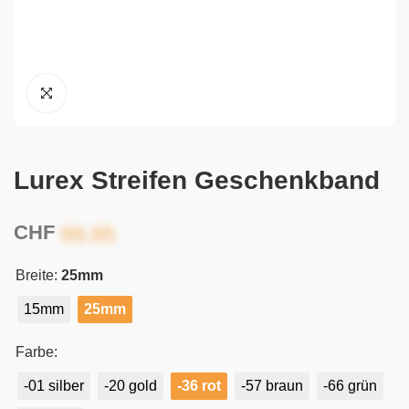
Lurex Streifen Geschenkband
CHF
Breite:
25mm
15mm
25mm
Farbe:
-01 silber
-20 gold
-36 rot
-57 braun
-66 grün