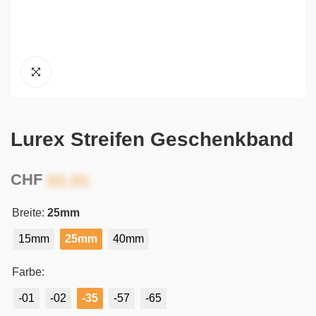
Lurex Streifen Geschenkband
CHF
Breite:
25mm
15mm
25mm
40mm
Farbe:
-01
-02
-35
-57
-65