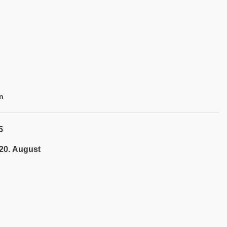
n
5
 20. August