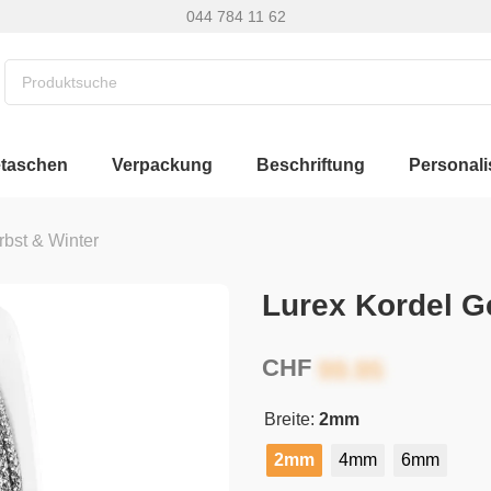
044 784 11 62
etaschen
Verpackung
Beschriftung
Personali
rbst & Winter
Lurex Kordel 
CHF
Breite:
2mm
2mm
4mm
6mm