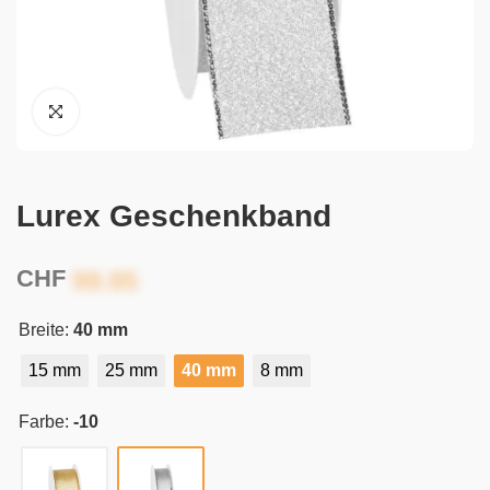
Lurex Geschenkband
CHF
Breite:
40 mm
15 mm
25 mm
40 mm
8 mm
Farbe:
-10