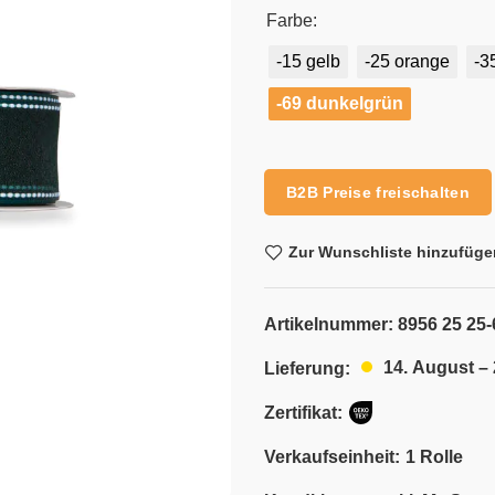
Farbe:
-15 gelb
-25 orange
-3
-69 dunkelgrün
Alternative:
B2B Preise freischalten
Zur Wunschliste hinzufüge
Artikelnummer:
8956 25 25-
14. August –
Lieferung:
Zertifikat:
Verkaufseinheit:
1 Rolle