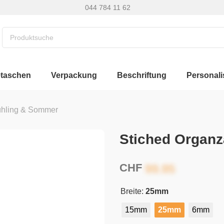
044 784 11 62
etaschen
Verpackung
Beschriftung
Personali
ühling & Sommer
Stiched Organ
CHF
Breite:
25mm
15mm
25mm
6mm