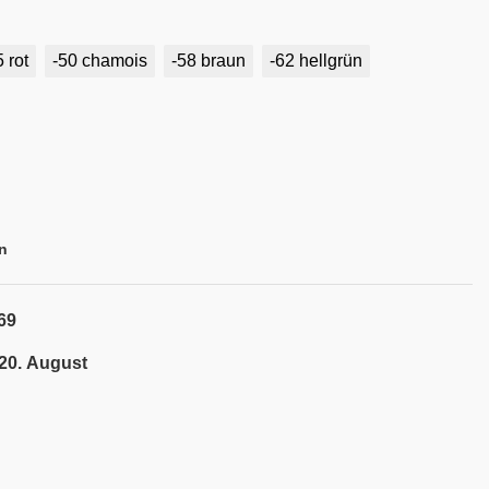
5 rot
-50 chamois
-58 braun
-62 hellgrün
n
69
 20. August