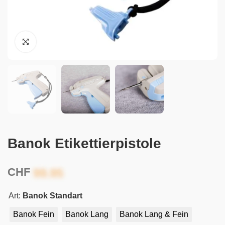
Banok Etikettierpistole
CHF
Art:
Banok Standart
Banok Fein
Banok Lang
Banok Lang & Fein