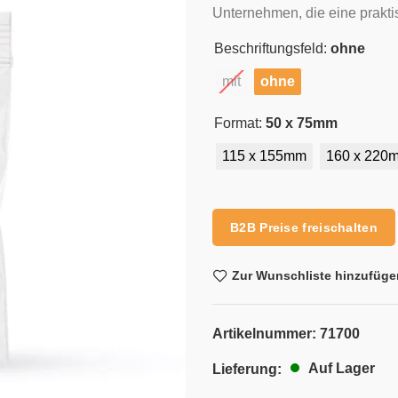
Unternehmen, die eine prakti
Beschriftungsfeld:
ohne
mit
ohne
Format:
50 x 75mm
115 x 155mm
160 x 220
Alternative:
B2B Preise freischalten
Zur Wunschliste hinzufüge
Artikelnummer:
71700
Auf Lager
Lieferung: