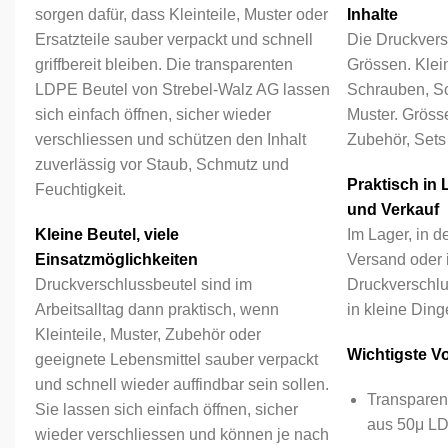
sorgen dafür, dass Kleinteile, Muster oder
Inhalte
Ersatzteile sauber verpackt und schnell
Die Druckversc
griffbereit bleiben. Die transparenten
Grössen. Klei
LDPE Beutel von Strebel-Walz AG lassen
Schrauben, Sc
sich einfach öffnen, sicher wieder
Muster. Grösse
verschliessen und schützen den Inhalt
Zubehör, Sets
zuverlässig vor Staub, Schmutz und
Praktisch in 
Feuchtigkeit.
und Verkauf
Kleine Beutel, viele
Im Lager, in d
Einsatzmöglichkeiten
Versand oder 
Druckverschlussbeutel sind im
Druckverschlu
Arbeitsalltag dann praktisch, wenn
in kleine Ding
Kleinteile, Muster, Zubehör oder
Wichtigste Vor
geeignete Lebensmittel sauber verpackt
und schnell wieder auffindbar sein sollen.
Transparen
Sie lassen sich einfach öffnen, sicher
aus 50μ L
wieder verschliessen und können je nach