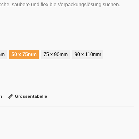
sche, saubere und flexible Verpackungslösung suchen.
mm
50 x 75mm
75 x 90mm
90 x 110mm
n
Grössentabelle