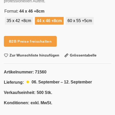
professionellen Auftritt.
Format:
44 x 46 +8cm
35 x 42 +8cm
44 x 46 +8cm
60 x 55 +5cm
Alternative:
B2B Preise freischalten
Zur Wunschliste hinzufügen
Grössentabelle
Artikelnummer:
71560
06. September – 12. September
Lieferung:
Verkaufseinheit:
500 Stk.
Konditionen:
exkl. MwSt.