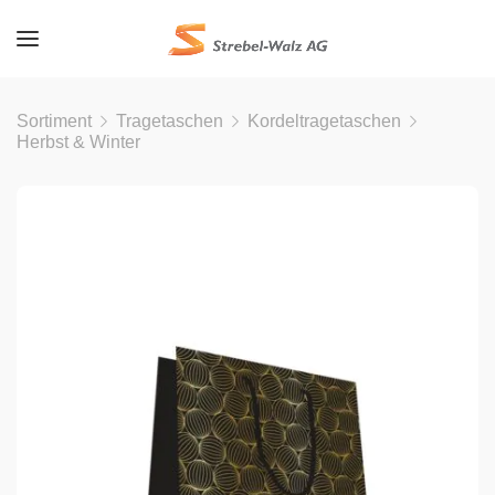
Sortiment
Tragetaschen
Kordeltragetaschen
Herbst & Winter