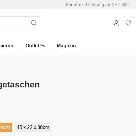
Portofreie Lieferung ab CHF 300.-
sieren
Outlet %
Magazin
getaschen
 30cm
45 x 22 x 38cm