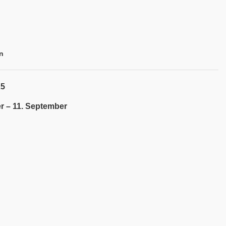
n
25
r – 11. September