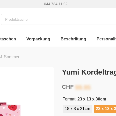
044 784 11 62
etaschen
Verpackung
Beschriftung
Personali
g & Sommer
Yumi Kordeltra
CHF
Format:
23 x 13 x 30cm
18 x 8 x 21cm
23 x 13 x