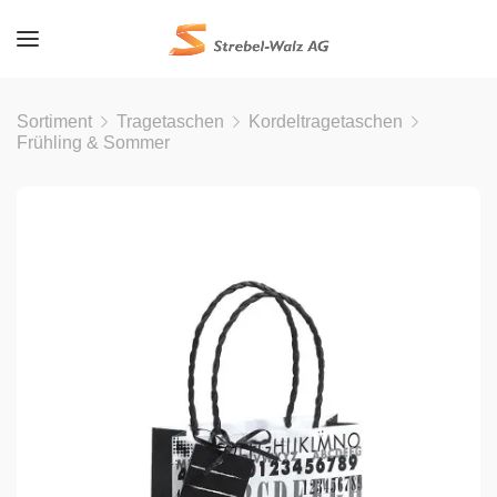
Sortiment
Tragetaschen
Kordeltragetaschen
Frühling & Sommer