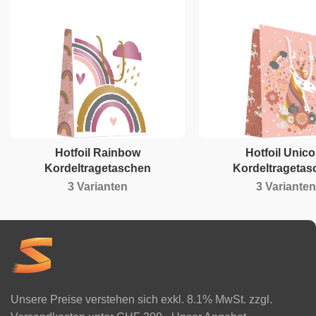
Hotfoil Rainbow
Hotfoil Unico
Kordeltragetaschen
Kordeltragetas
3 Varianten
3 Varianten
Unsere Preise verstehen sich exkl. 8.1% MwSt. zzgl.